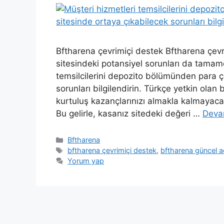
Bftharena çevrimiçi destek Bftharena çevr
sitesindeki potansiyel sorunları da tamam
temsilcilerini depozito bölümünden para 
sorunları bilgilendirin. Türkçe yetkin olan
kurtuluş kazançlarınızı almakla kalmayaca
Bu gelirle, kasanız sitedeki değeri …
Deva
Kategoriler
Bftharena
Etiketler
bftharena çevrimiçi destek
,
bftharena güncel a
Yorum yap