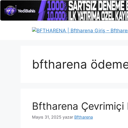
İçeriğe
atla
bftharena ödeme 
Bftharena Çevrimiçi
Mayıs 31, 2025
yazar
Bftharena