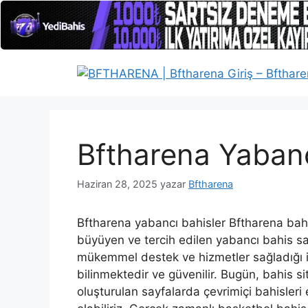
İçeriğe
atla
Bftharena Yabanc
Haziran 28, 2025
yazar
Bftharena
Bftharena yabancı bahisler Bftharena bahis
büyüyen ve tercih edilen yabancı bahis say
mükemmel destek ve hizmetler sağladığı iç
bilinmektedir ve güvenilir. Bugün, bahis sit
oluşturulan sayfalarda çevrimiçi bahisleri 