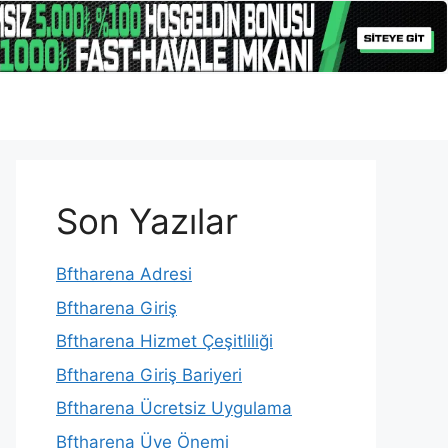
Son Yazılar
Bftharena Adresi
Bftharena Giriş
Bftharena Hizmet Çeşitliliği
Bftharena Giriş Bariyeri
Bftharena Ücretsiz Uygulama
Bftharena Üye Önemi