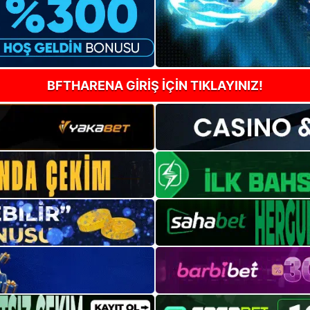
BFTHARENA GİRİŞ İÇİN TIKLAYINIZ!