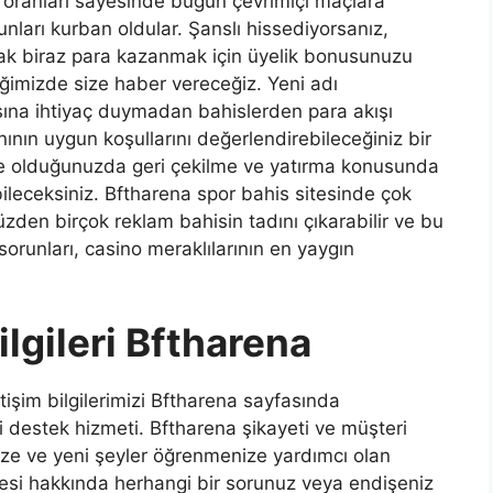
s oranları sayesinde bugün çevrimiçi maçlara
kunları kurban oldular. Şanslı hissediyorsanız,
ak biraz para kazanmak için üyelik bonusunuzu
diğimizde size haber vereceğiz. Yeni adı
ısına ihtiyaç duymadan bahislerden para akışı
nın uygun koşullarını değerlendirebileceğiniz bir
üye olduğunuzda geri çekilme ve yatırma konusunda
bileceksiniz. Bftharena spor bahis sitesinde çok
zden birçok reklam bahisin tadını çıkarabilir ve bu
sorunları, casino meraklılarının en yaygın
ilgileri Bftharena
tişim bilgilerimizi Bftharena sayfasında
ri destek hizmeti. Bftharena şikayeti ve müşteri
nize ve yeni şeyler öğrenmenize yardımcı olan
itesi hakkında herhangi bir sorunuz veya endişeniz