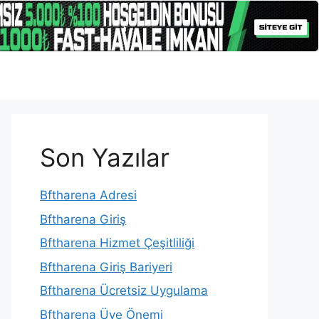
Son Yazılar
Bftharena Adresi
Bftharena Giriş
Bftharena Hizmet Çeşitliliği
Bftharena Giriş Bariyeri
Bftharena Ücretsiz Uygulama
Bftharena Üye Önemi