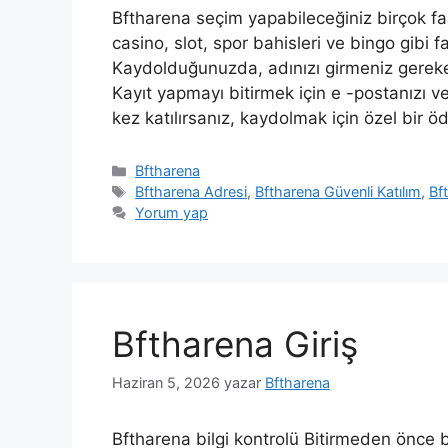
Bftharena seçim yapabileceğiniz birçok far
casino, slot, spor bahisleri ve bingo gibi f
Kaydolduğunuzda, adınızı girmeniz gerekece
Kayıt yapmayı bitirmek için e -postanızı ve
kez katılırsanız, kaydolmak için özel bir ö
Kategoriler
Bftharena
Etiketler
Bftharena Adresi
,
Bftharena Güvenli Katılım
,
Bf
Yorum yap
Bftharena Giriş
Haziran 5, 2026
yazar
Bftharena
Bftharena bilgi kontrolü Bitirmeden önce bi