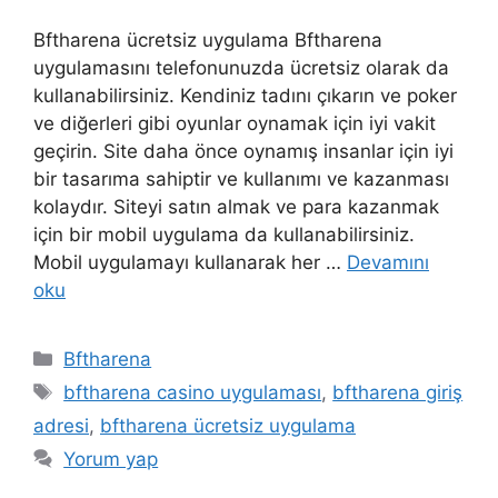
Bftharena ücretsiz uygulama Bftharena
uygulamasını telefonunuzda ücretsiz olarak da
kullanabilirsiniz. Kendiniz tadını çıkarın ve poker
ve diğerleri gibi oyunlar oynamak için iyi vakit
geçirin. Site daha önce oynamış insanlar için iyi
bir tasarıma sahiptir ve kullanımı ve kazanması
kolaydır. Siteyi satın almak ve para kazanmak
için bir mobil uygulama da kullanabilirsiniz.
Mobil uygulamayı kullanarak her …
Devamını
oku
Kategoriler
Bftharena
Etiketler
bftharena casino uygulaması
,
bftharena giriş
adresi
,
bftharena ücretsiz uygulama
Yorum yap