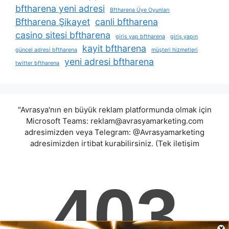
bftharena yeni adresi
Bftharena Üye Oyunları
Bftharena Şikayet
canli bftharena
casino sitesi bftharena
giris yap bftharena
giriş yapın
kayit bftharena
güncel adresi bftharena
müşteri hizmetleri
yeni adresi bftharena
twitter bftharena
"Avrasya'nın en büyük reklam platformunda olmak için
Microsoft Teams:
reklam@avrasyamarketing.com
adresimizden veya Telegram: @Avrasyamarketing
adresimizden irtibat kurabilirsiniz. (Tek iletişim
adreslerimiz teams / telegram ve mail adresimizdir.
Harici hiçbir iletişim adresimiz bulunmamaktadır.
Lütfen itibar etmeyiniz.) Türkiye yasalarına göre 7258
sayılı kanun uyarınca yasa dışı bahis oynamanın
cezaları mevcuttur. Şu an bulunduğunuz site hiç bir
şekilde illegal bahis oyunları oynatmıyor ve oynamaya
aracı olmuyordur.
finalbahis
|
fixwin
|
bahigo
|
orginbet
×