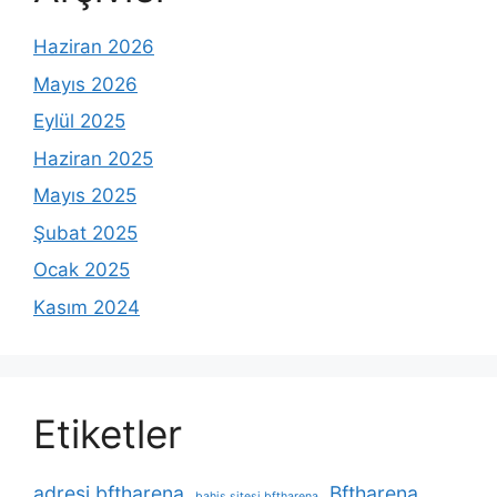
Haziran 2026
Mayıs 2026
Eylül 2025
Haziran 2025
Mayıs 2025
Şubat 2025
Ocak 2025
Kasım 2024
Etiketler
adresi bftharena
Bftharena
bahis sitesi bftharena