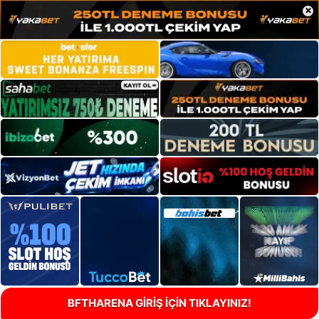
×
BFTHARENA GİRİŞ İÇİN TIKLAYINIZ!