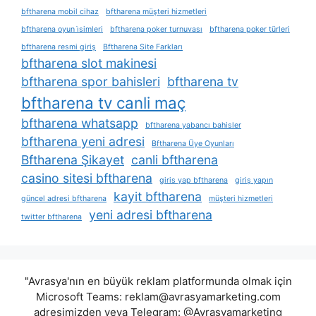
bftharena mobil cihaz
bftharena müşteri hizmetleri
bftharena oyun i̇simleri
bftharena poker turnuvası
bftharena poker türleri
bftharena resmi giriş
Bftharena Site Farkları
bftharena slot makinesi
bftharena spor bahisleri
bftharena tv
bftharena tv canli maç
bftharena whatsapp
bftharena yabancı bahisler
bftharena yeni adresi
Bftharena Üye Oyunları
Bftharena Şikayet
canli bftharena
casino sitesi bftharena
giris yap bftharena
giriş yapın
kayit bftharena
güncel adresi bftharena
müşteri hizmetleri
yeni adresi bftharena
twitter bftharena
"Avrasya'nın en büyük reklam platformunda olmak için
Microsoft Teams:
reklam@avrasyamarketing.com
adresimizden veya Telegram: @Avrasyamarketing