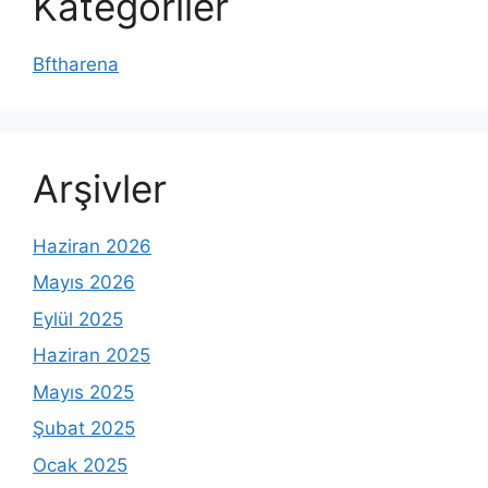
Kategoriler
Bftharena
Arşivler
Haziran 2026
Mayıs 2026
Eylül 2025
Haziran 2025
Mayıs 2025
Şubat 2025
Ocak 2025