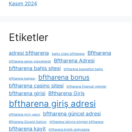
Kasım 2024
Etiketler
adresi bftharena
Bftharena
bahis sitesi bftharena
Bftharena Adresi
bftharena adres güncellendi
bftharena bahis sitesi
bftharena basketbol bahis
bftharena bonus
bftharena belgesi
bftharena casino sitesi
bftharena finansal i̇şlemler
bftharena girisi
Bftharena Giriş
bftharena giriş adresi
bftharena güncel adresi
bftharena giriş yapın
Bftharena Güvenli Katılım
bftharena i̇letişim bilgileri bftharena
bftharena kayit
bftharena kimlik doğrulama