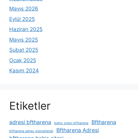
Mayıs 2026
Eylül 2025
Haziran 2025
Mayıs 2025
Şubat 2025
Ocak 2025
Kasım 2024
Etiketler
adresi bftharena
Bftharena
bahis sitesi bftharena
Bftharena Adresi
bftharena adres güncellendi