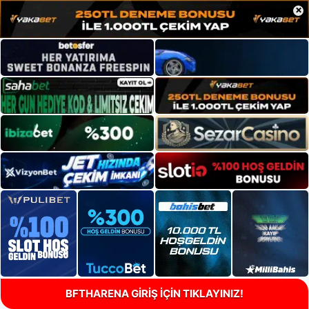
×
BFTHARENA GİRİŞ İÇİN TIKLAYINIZ!