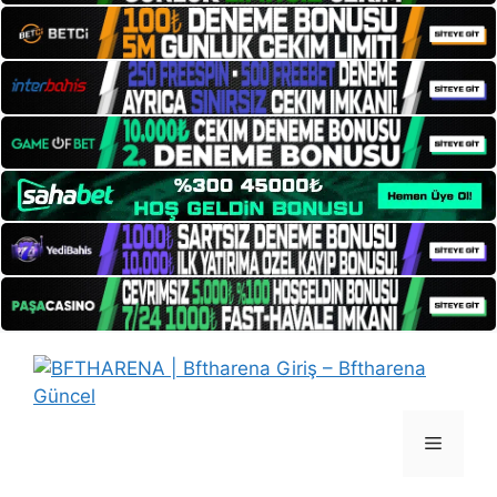
İçeriğe
atla
Menü