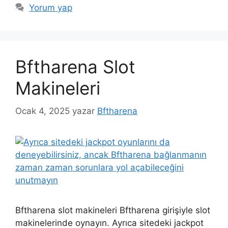
Yorum yap
Bftharena Slot
Makineleri
Ocak 4, 2025
yazar
Bftharena
Bftharena slot makineleri Bftharena girişiyle slot
makinelerinde oynayın. Ayrıca sitedeki jackpot