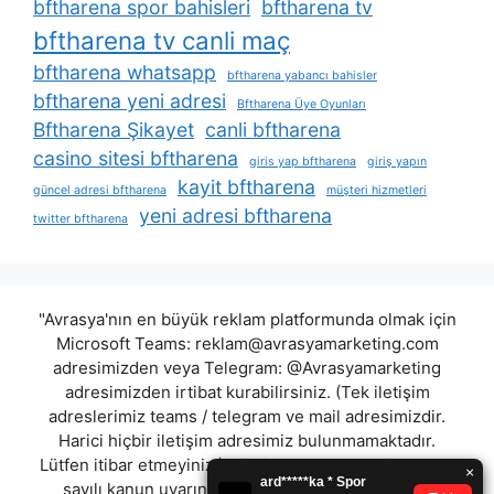
bftharena spor bahisleri
bftharena tv
bftharena tv canli maç
bftharena whatsapp
bftharena yabancı bahisler
bftharena yeni adresi
Bftharena Üye Oyunları
Bftharena Şikayet
canli bftharena
casino sitesi bftharena
giris yap bftharena
giriş yapın
kayit bftharena
güncel adresi bftharena
müşteri hizmetleri
yeni adresi bftharena
twitter bftharena
"Avrasya'nın en büyük reklam platformunda olmak için
Microsoft Teams:
reklam@avrasyamarketing.com
adresimizden veya Telegram: @Avrasyamarketing
adresimizden irtibat kurabilirsiniz. (Tek iletişim
adreslerimiz teams / telegram ve mail adresimizdir.
Harici hiçbir iletişim adresimiz bulunmamaktadır.
Lütfen itibar etmeyiniz.) Türkiye yasalarına göre 7258
sayılı kanun uyarınca yasa dışı bahis oynamanın