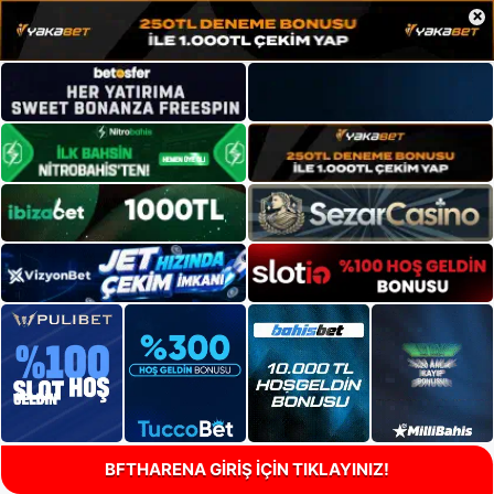
×
BFTHARENA GİRİŞ İÇİN TIKLAYINIZ!