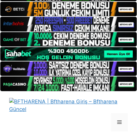
İçeriğe
atla
Menü