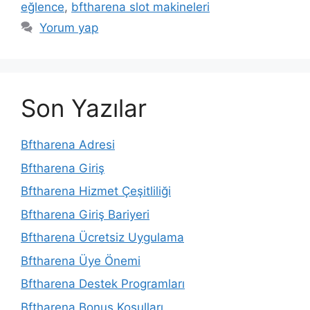
eğlence
,
bftharena slot makineleri
Yorum yap
Son Yazılar
Bftharena Adresi
Bftharena Giriş
Bftharena Hizmet Çeşitliliği
Bftharena Giriş Bariyeri
Bftharena Ücretsiz Uygulama
Bftharena Üye Önemi
Bftharena Destek Programları
Bftharena Bonus Koşulları