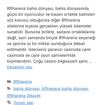
Bftharena bahis dünyası, bahis dünyasında
güçlü bir oyuncudur ve bazen ortaklık bahisleri
söz konusu olduğunda diğer Bftharena
sitelerine kıyasla gerçekten yüksek ödemeler
sunabilir. Bununla birlikte, sadece ortaklıklarda
değil, aynı zamanda birçok Bftharena seçeneği
ve sporda iyi bir miktar sunduğuna dikkat
edilmelidir. İsterseniz paranızı casinoda canlı
casinoda ve canlı oyun sahnelerinde
biçimlendirin. Çoğu casino bilgisayarlı şans …
Devamını oku
Kategoriler
Bftharena
Etiketler
bahis dünyası
,
bftharena bahis dünyası
,
Bftharena Şikayet
Yorum yap