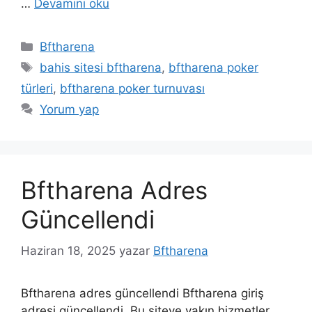
…
Devamını oku
Kategoriler
Bftharena
Etiketler
bahis sitesi bftharena
,
bftharena poker
türleri
,
bftharena poker turnuvası
Yorum yap
Bftharena Adres
Güncellendi
Haziran 18, 2025
yazar
Bftharena
Bftharena adres güncellendi Bftharena giriş
adresi güncellendi. Bu siteye yakın hizmetler,