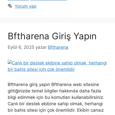
Yorum yap
Bftharena Giriş Yapın
Eylül 6, 2025
yazar
Bftharena
Bftharena giriş yapın Bftharena web sitesine
gittiğinizde temel bilgiler hakkında daha fazla
bilgi edinmek için bu komutları kullanabilirsiniz.
Canlı bir destek ekibine sahip olmak, herhangi
bir bahis sitesi için çok önemlidir. Ekibin cansız