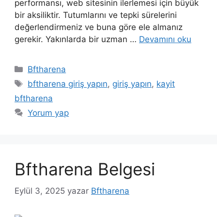
performansı, web sitesinin ilerlemesi için büyük
bir aksiliktir. Tutumlarını ve tepki sürelerini
değerlendirmeniz ve buna göre ele almanız
gerekir. Yakınlarda bir uzman …
Devamını oku
Kategoriler
Bftharena
Etiketler
bftharena giriş yapın
,
giriş yapın
,
kayit
bftharena
Yorum yap
Bftharena Belgesi
Eylül 3, 2025
yazar
Bftharena