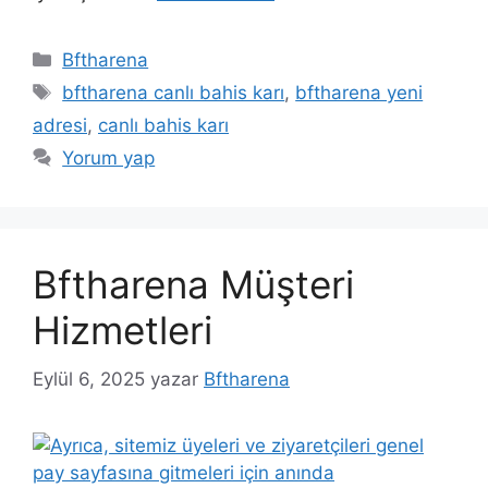
Kategoriler
Bftharena
Etiketler
bftharena canlı bahis karı
,
bftharena yeni
adresi
,
canlı bahis karı
Yorum yap
Bftharena Müşteri
Hizmetleri
Eylül 6, 2025
yazar
Bftharena