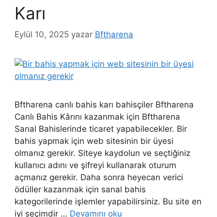
Karı
Eylül 10, 2025
yazar
Bftharena
Bftharena canlı bahis karı bahisçiler Bftharena
Canlı Bahis Kârını kazanmak için Bftharena
Sanal Bahislerinde ticaret yapabilecekler. Bir
bahis yapmak için web sitesinin bir üyesi
olmanız gerekir. Siteye kaydolun ve seçtiğiniz
kullanıcı adını ve şifreyi kullanarak oturum
açmanız gerekir. Daha sonra heyecan verici
ödüller kazanmak için sanal bahis
kategorilerinde işlemler yapabilirsiniz. Bu site en
iyi seçimdir …
Devamını oku