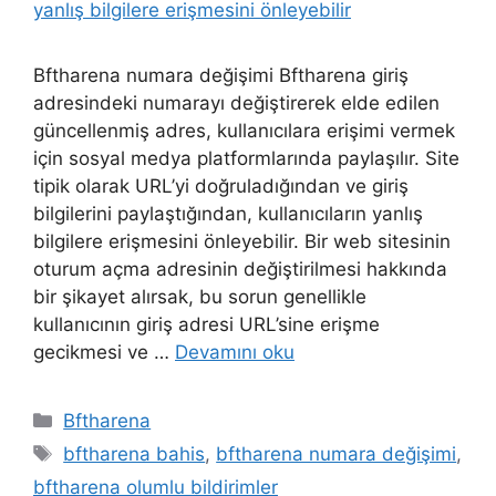
Bftharena numara değişimi Bftharena giriş
adresindeki numarayı değiştirerek elde edilen
güncellenmiş adres, kullanıcılara erişimi vermek
için sosyal medya platformlarında paylaşılır. Site
tipik olarak URL’yi doğruladığından ve giriş
bilgilerini paylaştığından, kullanıcıların yanlış
bilgilere erişmesini önleyebilir. Bir web sitesinin
oturum açma adresinin değiştirilmesi hakkında
bir şikayet alırsak, bu sorun genellikle
kullanıcının giriş adresi URL’sine erişme
gecikmesi ve …
Devamını oku
Kategoriler
Bftharena
Etiketler
bftharena bahis
,
bftharena numara değişimi
,
bftharena olumlu bildirimler