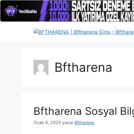
İçeriğe
atla
Bftharena
Bftharena Sosyal Bilg
Ocak 8, 2025
yazar
Bftharena