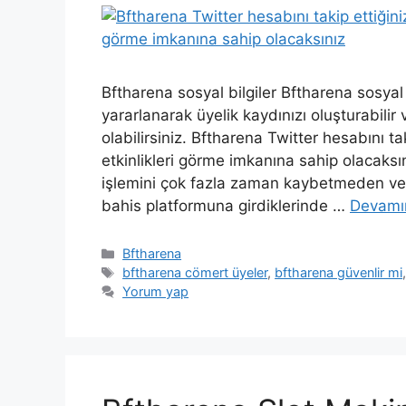
Bftharena sosyal bilgiler Bftharena sosya
yararlanarak üyelik kaydınızı oluşturabilir 
olabilirsiniz. Bftharena Twitter hesabını ta
etkinlikleri görme imkanına sahip olacaksı
işlemini çok fazla zaman kaybetmeden verim
bahis platformuna girdiklerinde …
Devamı
Kategoriler
Bftharena
Etiketler
bftharena cömert üyeler
,
bftharena güvenlir mi
Yorum yap