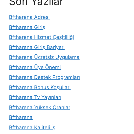
Son Yazılar
Bftharena Adresi
Bftharena Giriş
Bftharena Hizmet Çeşitliliği
Bftharena Giriş Bariyeri
Bftharena Ücretsiz Uygulama
Bftharena Üye Önemi
Bftharena Destek Programları
Bftharena Bonus Koşulları
Bftharena Tv Yayınları
Bftharena Yüksek Oranlar
Bftharena
Bftharena Kaliteli İş