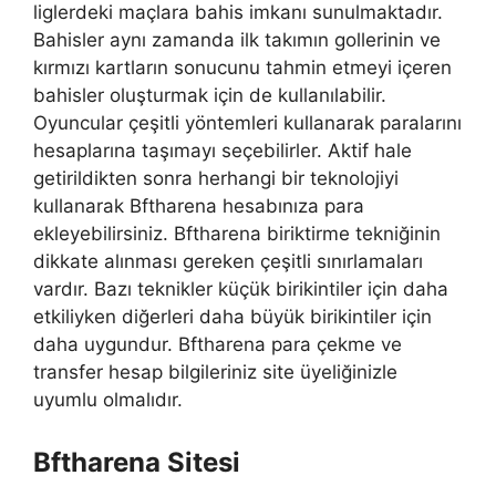
liglerdeki maçlara bahis imkanı sunulmaktadır.
Bahisler aynı zamanda ilk takımın gollerinin ve
kırmızı kartların sonucunu tahmin etmeyi içeren
bahisler oluşturmak için de kullanılabilir.
Oyuncular çeşitli yöntemleri kullanarak paralarını
hesaplarına taşımayı seçebilirler. Aktif hale
getirildikten sonra herhangi bir teknolojiyi
kullanarak Bftharena hesabınıza para
ekleyebilirsiniz. Bftharena biriktirme tekniğinin
dikkate alınması gereken çeşitli sınırlamaları
vardır. Bazı teknikler küçük birikintiler için daha
etkiliyken diğerleri daha büyük birikintiler için
daha uygundur. Bftharena para çekme ve
transfer hesap bilgileriniz site üyeliğinizle
uyumlu olmalıdır.
Bftharena Sitesi