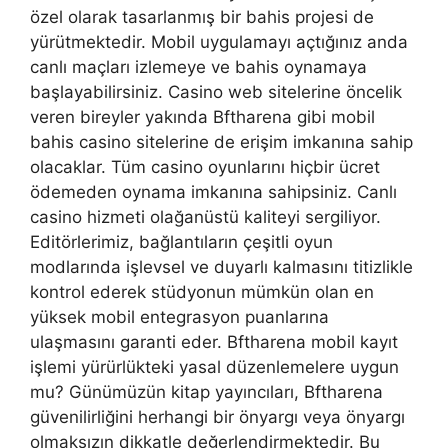
özel olarak tasarlanmış bir bahis projesi de
yürütmektedir. Mobil uygulamayı açtığınız anda
canlı maçları izlemeye ve bahis oynamaya
başlayabilirsiniz. Casino web sitelerine öncelik
veren bireyler yakında Bftharena gibi mobil
bahis casino sitelerine de erişim imkanına sahip
olacaklar. Tüm casino oyunlarını hiçbir ücret
ödemeden oynama imkanına sahipsiniz. Canlı
casino hizmeti olağanüstü kaliteyi sergiliyor.
Editörlerimiz, bağlantıların çeşitli oyun
modlarında işlevsel ve duyarlı kalmasını titizlikle
kontrol ederek stüdyonun mümkün olan en
yüksek mobil entegrasyon puanlarına
ulaşmasını garanti eder. Bftharena mobil kayıt
işlemi yürürlükteki yasal düzenlemelere uygun
mu? Günümüzün kitap yayıncıları, Bftharena
güvenilirliğini herhangi bir önyargı veya önyargı
olmaksızın dikkatle değerlendirmektedir. Bu