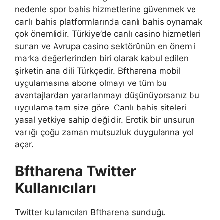
nedenle spor bahis hizmetlerine güvenmek ve
canlı bahis platformlarında canlı bahis oynamak
çok önemlidir. Türkiye’de canlı casino hizmetleri
sunan ve Avrupa casino sektörünün en önemli
marka değerlerinden biri olarak kabul edilen
şirketin ana dili Türkçedir. Bftharena mobil
uygulamasına abone olmayı ve tüm bu
avantajlardan yararlanmayı düşünüyorsanız bu
uygulama tam size göre. Canlı bahis siteleri
yasal yetkiye sahip değildir. Erotik bir unsurun
varlığı çoğu zaman mutsuzluk duygularına yol
açar.
Bftharena Twitter
Kullanıcıları
Twitter kullanıcıları Bftharena sunduğu