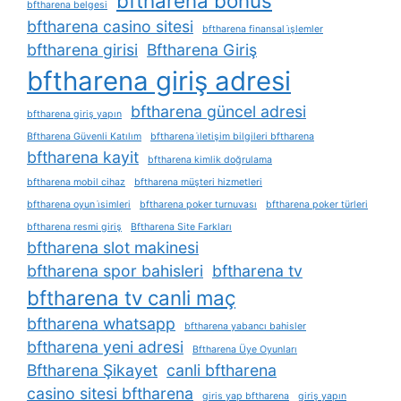
bftharena bonus
bftharena belgesi
bftharena casino sitesi
bftharena finansal i̇şlemler
bftharena girisi
Bftharena Giriş
bftharena giriş adresi
bftharena güncel adresi
bftharena giriş yapın
Bftharena Güvenli Katılım
bftharena i̇letişim bilgileri bftharena
bftharena kayit
bftharena kimlik doğrulama
bftharena mobil cihaz
bftharena müşteri hizmetleri
bftharena oyun i̇simleri
bftharena poker turnuvası
bftharena poker türleri
bftharena resmi giriş
Bftharena Site Farkları
bftharena slot makinesi
bftharena spor bahisleri
bftharena tv
bftharena tv canli maç
bftharena whatsapp
bftharena yabancı bahisler
bftharena yeni adresi
Bftharena Üye Oyunları
Bftharena Şikayet
canli bftharena
casino sitesi bftharena
giris yap bftharena
giriş yapın