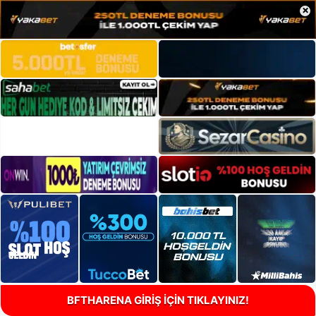
×
BFTHARENA GİRİŞ İÇİN TIKLAYINIZ!