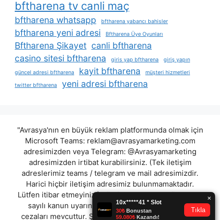
bftharena tv canli maç
bftharena whatsapp
bftharena yabancı bahisler
bftharena yeni adresi
Bftharena Üye Oyunları
Bftharena Şikayet
canli bftharena
casino sitesi bftharena
giris yap bftharena
giriş yapın
kayit bftharena
güncel adresi bftharena
müşteri hizmetleri
yeni adresi bftharena
twitter bftharena
"Avrasya'nın en büyük reklam platformunda olmak için
Microsoft Teams:
reklam@avrasyamarketing.com
adresimizden veya Telegram: @Avrasyamarketing
adresimizden irtibat kurabilirsiniz. (Tek iletişim
adreslerimiz teams / telegram ve mail adresimizdir.
Harici hiçbir iletişim adresimiz bulunmamaktadır.
Lütfen itibar etmeyiniz.) Türkiye yasalarına göre 7258
sayılı kanun uyarınca yasa dışı bahis oynamanın
cezaları mevcuttur. Şu an bulunduğunuz site hiç bir