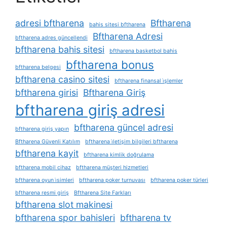
adresi bftharena
Bftharena
bahis sitesi bftharena
Bftharena Adresi
bftharena adres güncellendi
bftharena bahis sitesi
bftharena basketbol bahis
bftharena bonus
bftharena belgesi
bftharena casino sitesi
bftharena finansal i̇şlemler
bftharena girisi
Bftharena Giriş
bftharena giriş adresi
bftharena güncel adresi
bftharena giriş yapın
Bftharena Güvenli Katılım
bftharena i̇letişim bilgileri bftharena
bftharena kayit
bftharena kimlik doğrulama
bftharena mobil cihaz
bftharena müşteri hizmetleri
bftharena oyun i̇simleri
bftharena poker turnuvası
bftharena poker türleri
bftharena resmi giriş
Bftharena Site Farkları
bftharena slot makinesi
bftharena spor bahisleri
bftharena tv