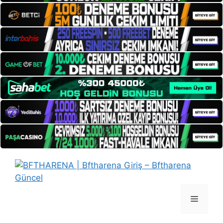
İçeriğe
atla
Menü