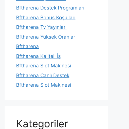
Bftharena Destek Programları
Bftharena Bonus Koşulları
Bftharena Tv Yayınları
Bftharena Yüksek Oranlar
Bftharena
Bftharena Kaliteli İş
Bftharena Slot Makinesi
Bftharena Canlı Destek
Bftharena Slot Makinesi
Kategoriler