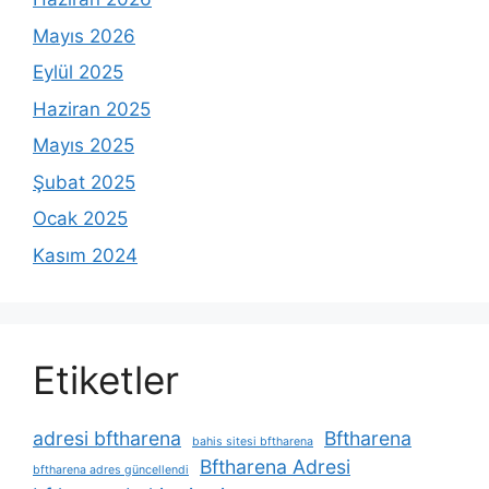
Mayıs 2026
Eylül 2025
Haziran 2025
Mayıs 2025
Şubat 2025
Ocak 2025
Kasım 2024
Etiketler
adresi bftharena
Bftharena
bahis sitesi bftharena
Bftharena Adresi
bftharena adres güncellendi