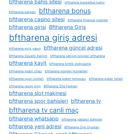
bftharena bahis sitesi
bftharena basketbol bahis
bftharena bonus
bftharena belgesi
bftharena casino sitesi
bftharena finansal i̇şlemler
bftharena girisi
Bftharena Giriş
bftharena giriş adresi
bftharena güncel adresi
bftharena giriş yapın
Bftharena Güvenli Katılım
bftharena i̇letişim bilgileri bftharena
bftharena kayit
bftharena kimlik doğrulama
bftharena mobil cihaz
bftharena müşteri hizmetleri
bftharena oyun i̇simleri
bftharena poker turnuvası
bftharena poker türleri
bftharena resmi giriş
Bftharena Site Farkları
bftharena slot makinesi
bftharena spor bahisleri
bftharena tv
bftharena tv canli maç
bftharena whatsapp
bftharena yabancı bahisler
bftharena yeni adresi
Bftharena Üye Oyunları