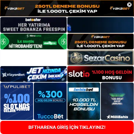
×
BFTHARENA GİRİŞ İÇİN TIKLAYINIZ!