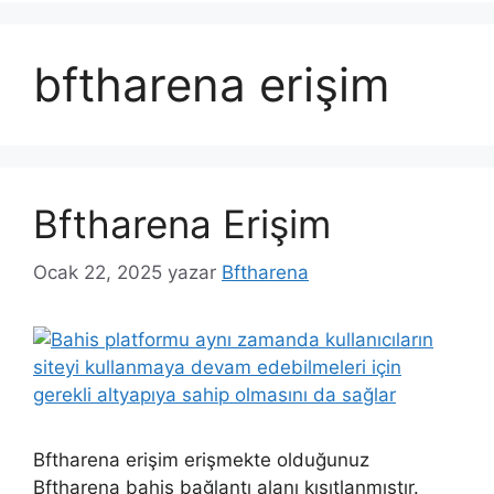
bftharena erişim
Bftharena Erişim
Ocak 22, 2025
yazar
Bftharena
Bftharena erişim erişmekte olduğunuz
Bftharena bahis bağlantı alanı kısıtlanmıştır.