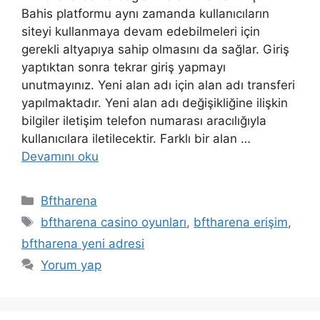
Bahis platformu aynı zamanda kullanıcıların
siteyi kullanmaya devam edebilmeleri için
gerekli altyapıya sahip olmasını da sağlar. Giriş
yaptıktan sonra tekrar giriş yapmayı
unutmayınız. Yeni alan adı için alan adı transferi
yapılmaktadır. Yeni alan adı değişikliğine ilişkin
bilgiler iletişim telefon numarası aracılığıyla
kullanıcılara iletilecektir. Farklı bir alan …
Devamını oku
Kategoriler
Bftharena
Etiketler
bftharena casino oyunları
,
bftharena erişim
,
bftharena yeni adresi
Yorum yap